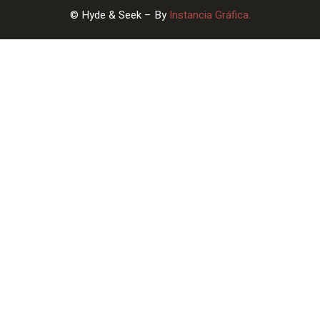
© Hyde & Seek – By
Instancia Gráfica.