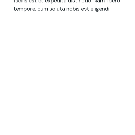
facilis est et expedita distinctio. Nam libero
tempore, cum soluta nobis est eligendi.