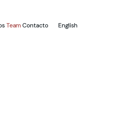
os
Team
Contacto
English
aula Barous